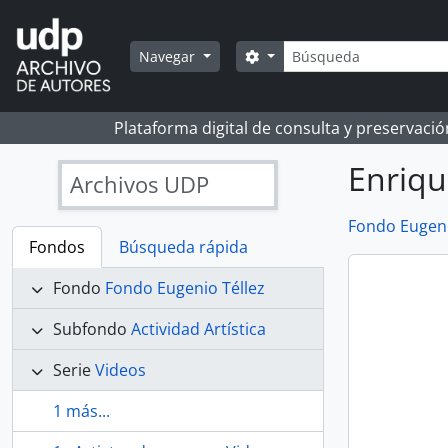
Skip to main content
Búsqueda
Search options
Navegar
Plataforma digital de consulta y preservaci
Enriqu
Archivos UDP
Fondo Eugeni
Fondos
Búsqueda rápida
Fondo
Fondo Eugenio Téllez
Subfondo
Actividad Artística
Serie
Videos
1 más...