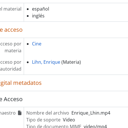
l material
español
inglés
e acceso
acceso por
Cine
materia
acceso por
Lihn, Enrique
(Materia)
autoridad
igital metadatos
e Acceso
maestro
Nombre del archivo
Enrique_Lhin.mp4
Tipo de soporte
Video
Tipo de documento MIME
video/mp4