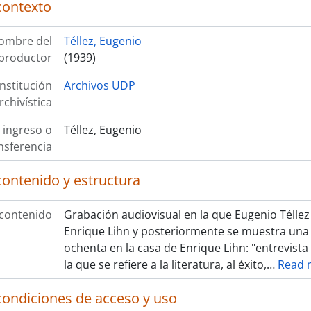
contexto
ombre del
Téllez, Eugenio
productor
(1939)
Institución
Archivos UDP
rchivística
 ingreso o
Téllez, Eugenio
nsferencia
contenido y estructura
 contenido
Grabación audiovisual en la que Eugenio Télle
Enrique Lihn y posteriormente se muestra una
ochenta en la casa de Enrique Lihn: "entrevist
la que se refiere a la literatura, al éxito,
…
Read 
condiciones de acceso y uso