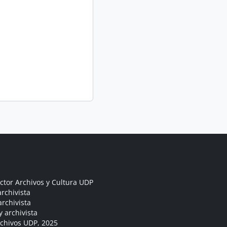
ctor Archivos y Cultura UDP
rchivista
archivista
y archivista
rchivos UDP, 2025