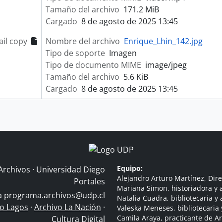
Tamaño del archivo
171.2 MiB
Cargado
8 de agosto de 2025 13:45
il copy
Nombre del archivo
Enrique_Lhin_142.jpg
Tipo de soporte
Imagen
Tipo de documento MIME
image/jpeg
Tamaño del archivo
5.6 KiB
Cargado
8 de agosto de 2025 13:45
Equipo:
Archivos · Universidad Diego
Alejandro Arturo Martínez, Dire
Portales
Mariana Simon, historiadora y a
 a
programa.archivos@udp.cl
Natalia Cuadra, bibliotecaria y 
do Lagos
·
Archivo La Nación
·
Valeska Meneses, bibliotecaria 
Camila Araya, practicante de A
Cultura Digital