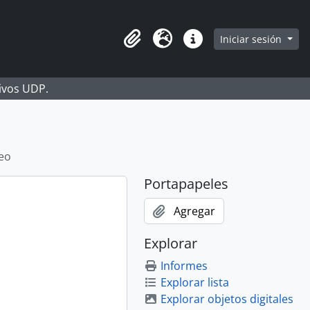
Iniciar sesión
Portapapeles
Idioma
Enlaces rápidos
hivos UDP.
deo
Portapapeles
Agregar
Explorar
Informes
Explorar lista
Explorar objetos digitales