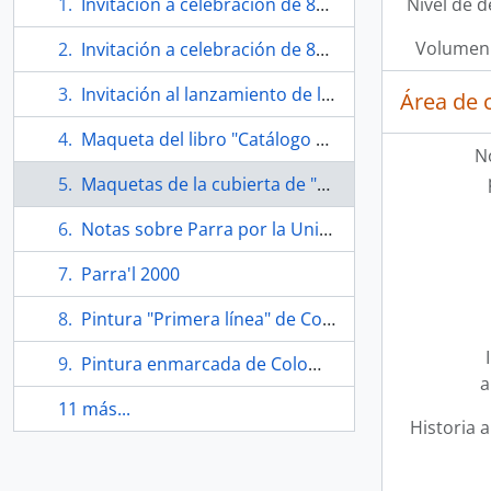
Invitación a celebración de 80 años del antipoeta "Nicanor Nicanor saca tus cachitos al sol"
Nivel de d
Volumen 
Invitación a celebración de 80 años del antipoeta "Nicanor Nicanor saca tus cachitos al sol"
Invitación al lanzamiento de la reedición de "Hojas de Parra"
Área de 
Maqueta del libro "Catálogo de obra (1937-2018)"
N
Maquetas de la cubierta de "Catálogo de obra (1937-2018)"
Notas sobre Parra por la Universidad de Oxford
Parra'l 2000
Pintura "Primera línea" de Colombina Parra en carpeta de conservación
Pintura enmarcada de Colombina Parra
a
11 más...
Historia a