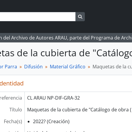
Search in browse page
ón del Archivo de Autores ARAU, parte del Programa de Arc
as de la cubierta de "Catálog
r Parra
Difusión
Material Gráfico
Maquetas de la cu
identidad
referencia
CL ARAU NP-DIF-GRA-32
Título
Maquetas de la cubierta de "Catálogo de obra 
Fecha(s)
2022? (Creación)