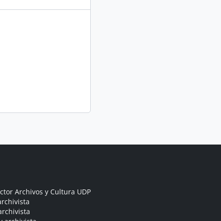
ctor Archivos y Cultura UDP
rchivista
archivista