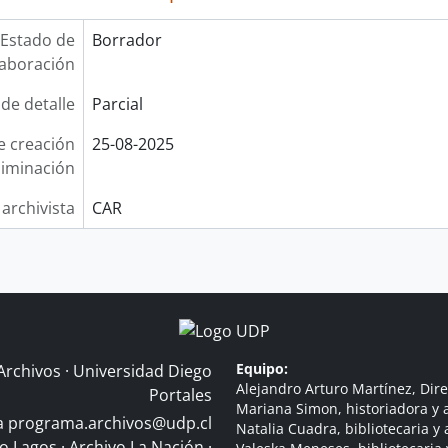
Estado de
Borrador
laboración
 de detalle
Parcial
e creación
25-08-2025
liminación
 archivista
CAR
Equipo:
Archivos · Universidad Diego
Alejandro Arturo Martínez, Dire
Portales
Mariana Simon, historiadora y a
 a
programa.archivos@udp.cl
Natalia Cuadra, bibliotecaria y 
do Lagos
·
Archivo La Nación
·