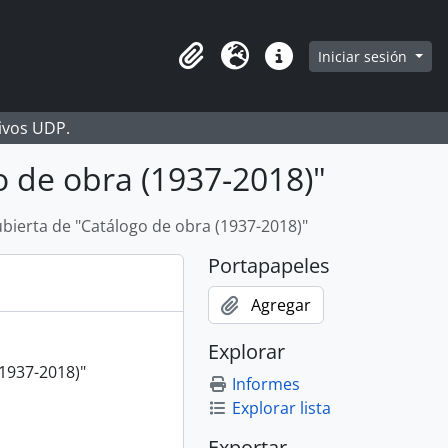
Iniciar sesión
Portapapeles
Idioma
Enlaces rápidos
hivos UDP.
o de obra (1937-2018)"
bierta de "Catálogo de obra (1937-2018)"
Portapapeles
Agregar
Explorar
(1937-2018)"
Informes
Explorar lista
Exportar