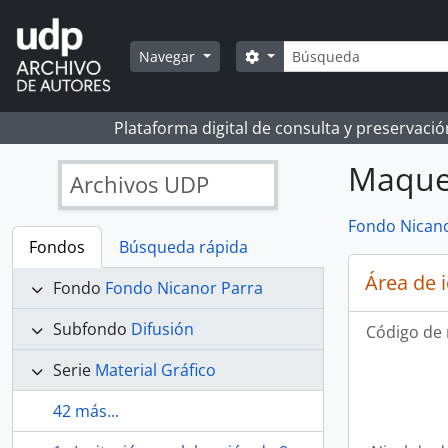
Skip to main content
Búsqueda
Search options
Navegar
Plataforma digital de consulta y preservaci
Maquet
Archivos UDP
Fondo Nicano
Fondos
Búsqueda rápida
Área de 
Fondo
Fondo Nicanor Parra
Subfondo
Difusión
Código de 
Serie
Material Gráfico
42 más...