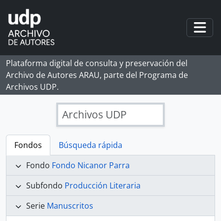
Skip to main content
Togg
Plataforma digital de consulta y preservación del
Archivo de Autores ARAU, parte del Programa de
Archivos UDP.
Archivos UDP
Fondos
Búsqueda rápida
Fondo
Fondo Nicanor Parra
Subfondo
Producción Literaria
Serie
Manuscritos