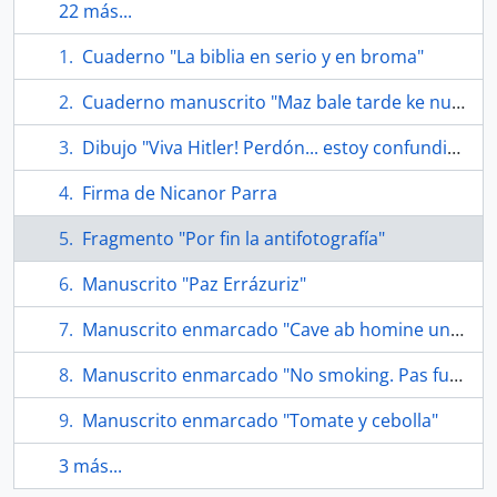
22 más...
Cuaderno "La biblia en serio y en broma"
Cuaderno manuscrito "Maz bale tarde ke nunka" por Neftalí Reyez ex-Nicanor Parra
Dibujo "Viva Hitler! Perdón... estoy confundido"
Firma de Nicanor Parra
Fragmento "Por fin la antifotografía"
Manuscrito "Paz Errázuriz"
Manuscrito enmarcado "Cave ab homine unius libri"
Manuscrito enmarcado "No smoking. Pas fumer"
Manuscrito enmarcado "Tomate y cebolla"
3 más...