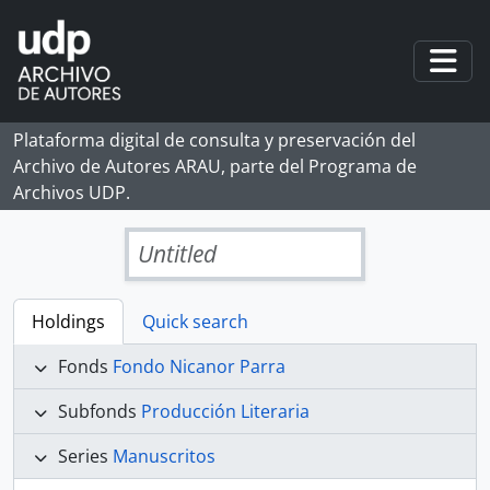
Skip to main content
Togg
Plataforma digital de consulta y preservación del
Archivo de Autores ARAU, parte del Programa de
Archivos UDP.
Untitled
Holdings
Quick search
Fonds
Fondo Nicanor Parra
Subfonds
Producción Literaria
Series
Manuscritos