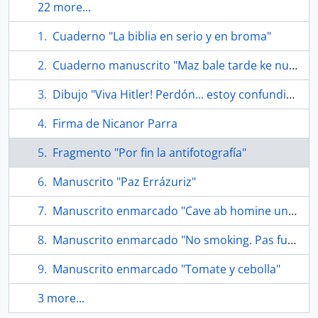
22 more...
Cuaderno "La biblia en serio y en broma"
Cuaderno manuscrito "Maz bale tarde ke nunka" por Neftalí Reyez ex-Nicanor Parra
Dibujo "Viva Hitler! Perdón... estoy confundido"
Firma de Nicanor Parra
Fragmento "Por fin la antifotografía"
Manuscrito "Paz Errázuriz"
Manuscrito enmarcado "Cave ab homine unius libri"
Manuscrito enmarcado "No smoking. Pas fumer"
Manuscrito enmarcado "Tomate y cebolla"
3 more...