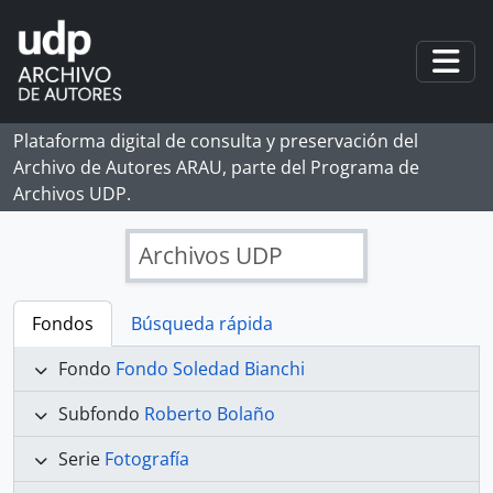
Skip to main content
Togg
Plataforma digital de consulta y preservación del
Archivo de Autores ARAU, parte del Programa de
Archivos UDP.
Archivos UDP
Fondos
Búsqueda rápida
Fondo
Fondo Soledad Bianchi
Subfondo
Roberto Bolaño
Serie
Fotografía