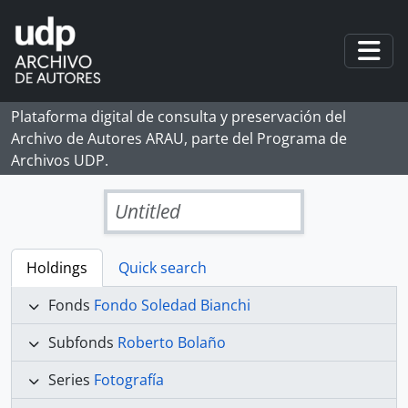
Skip to main content
Togg
Plataforma digital de consulta y preservación del
Archivo de Autores ARAU, parte del Programa de
Archivos UDP.
Untitled
Holdings
Quick search
Fonds
Fondo Soledad Bianchi
Subfonds
Roberto Bolaño
Series
Fotografía