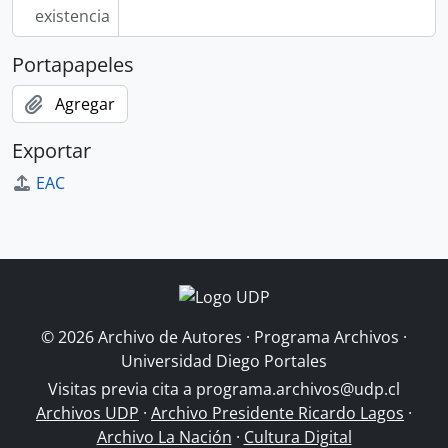
existencia
Portapapeles
Agregar
Exportar
EAC
© 2026 Archivo de Autores · Programa Archivos ·
Universidad Diego Portales
Visitas previa cita a
programa.archivos@udp.cl
Archivos UDP
·
Archivo Presidente Ricardo Lagos
·
Archivo La Nación
·
Cultura Digital