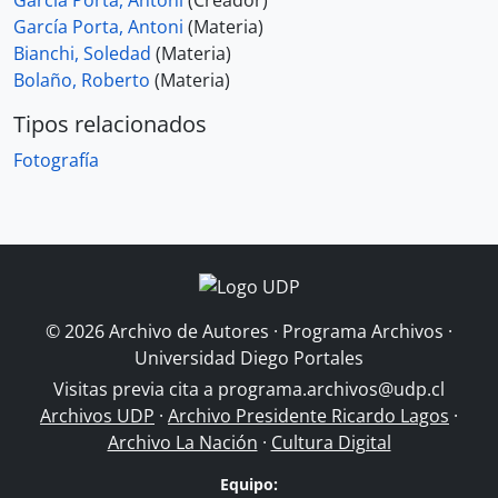
García Porta, Antoni
(Creador)
García Porta, Antoni
(Materia)
Bianchi, Soledad
(Materia)
Bolaño, Roberto
(Materia)
Tipos relacionados
Fotografía
© 2026 Archivo de Autores · Programa Archivos ·
Universidad Diego Portales
Visitas previa cita a
programa.archivos@udp.cl
Archivos UDP
·
Archivo Presidente Ricardo Lagos
·
Archivo La Nación
·
Cultura Digital
Equipo: