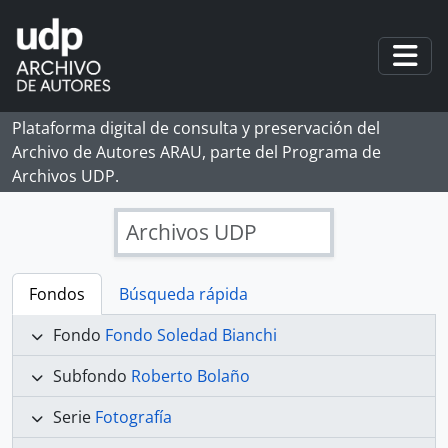
Skip to main content
Togg
Plataforma digital de consulta y preservación del
Archivo de Autores ARAU, parte del Programa de
Archivos UDP.
Archivos UDP
Fondos
Búsqueda rápida
Fondo
Fondo Soledad Bianchi
Subfondo
Roberto Bolaño
Serie
Fotografía