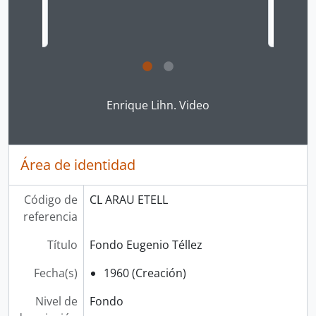
Clicking this description title link will open the desc
Enrique Lihn. Video
Área de identidad
Código de
CL ARAU ETELL
referencia
Título
Fondo Eugenio Téllez
Fecha(s)
1960 (Creación)
Nivel de
Fondo