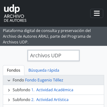
Skip to main content
Togg
Plataforma digital de consulta y preservación del
Archivo de Autores ARAU, parte del Programa de
Archivos UDP.
Archivos UDP
Fondos
Búsqueda rápida
Fondo
Fondo Eugenio Téllez
Subfondo
Actividad Académica
Subfondo
Actividad Artística