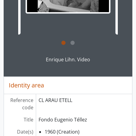
Clicking this description title link will open the desc
Enrique Lihn. Video
Identity area
Reference
CL ARAU ETELL
code
Title
Fondo Eugenio Téllez
Date(s)
1960 (Creation)