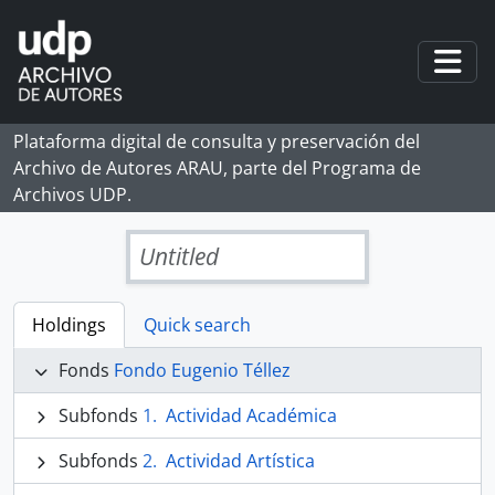
Skip to main content
Togg
Plataforma digital de consulta y preservación del
Archivo de Autores ARAU, parte del Programa de
Archivos UDP.
Untitled
Holdings
Quick search
Fonds
Fondo Eugenio Téllez
Subfonds
Actividad Académica
Subfonds
Actividad Artística