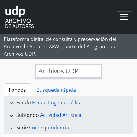
Skip to main content
Togg
Plataforma digital de consulta y preservación del
Archivo de Autores ARAU, parte del Programa de
Archivos UDP.
Archivos UDP
Fondos
Búsqueda rápida
Fondo
Fondo Eugenio Téllez
Subfondo
Actividad Artística
Serie
Correspondencia