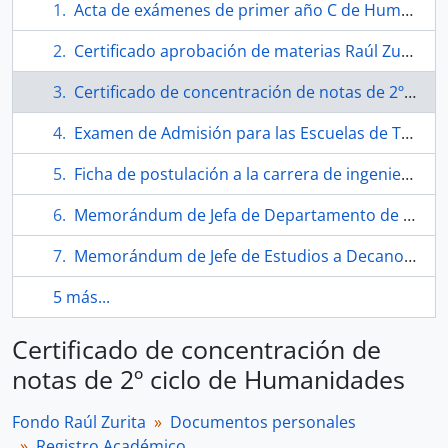
Acta de exámenes de primer año C de Humanidades del Liceo José Victorino Lastarria
Certificado aprobación de materias Raúl Zurita Canessa 1° y 2° período académico 1967-1973
Certificado de concentración de notas de 2º ciclo de Humanidades
Examen de Admisión para las Escuelas de Técnicos, Constructores Civiles e Ingenieros de la Universidad Técnica F. Santa María
Ficha de postulación a la carrera de ingeniería de Raúl Zurita
Memorándum de Jefa de Departamento de Bienestar a Decano de Facultad de Matemáticas
Memorándum de Jefe de Estudios a Decano de la Facultad de Ingeniería Civil
5 más...
Certificado de concentración de
notas de 2º ciclo de Humanidades
Fondo Raúl Zurita
Documentos personales
Registro Académico