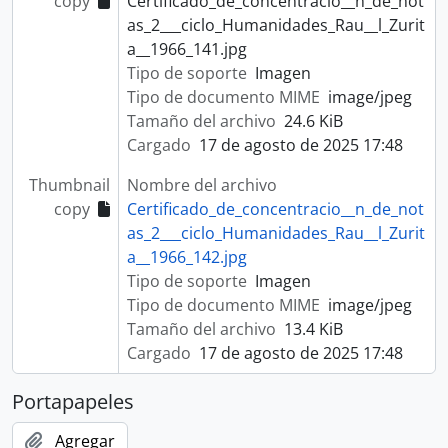
copy
Certificado_de_concentracio__n_de_not
as_2___ciclo_Humanidades_Rau__l_Zurit
a__1966_141.jpg
Tipo de soporte
Imagen
Tipo de documento MIME
image/jpeg
Tamaño del archivo
24.6 KiB
Cargado
17 de agosto de 2025 17:48
Thumbnail
Nombre del archivo
copy
Certificado_de_concentracio__n_de_not
as_2___ciclo_Humanidades_Rau__l_Zurit
a__1966_142.jpg
Tipo de soporte
Imagen
Tipo de documento MIME
image/jpeg
Tamaño del archivo
13.4 KiB
Cargado
17 de agosto de 2025 17:48
Portapapeles
Agregar