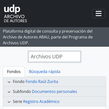
Skip to main content
Togg
Plataforma digital de consulta y preservación del
Archivo de Autores ARAU, parte del Programa de
Archivos UDP.
Archivos UDP
Fondos
Búsqueda rápida
Fondo
Fondo Raúl Zurita
Subfondo
Documentos personales
Serie
Registro Académico