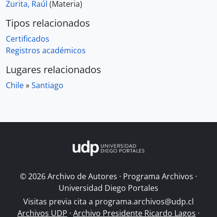
Zurita, Raúl
(Materia)
Tipos relacionados
Certificados
Registros académicos
Lugares relacionados
Chile
»
Santiago
© 2026 Archivo de Autores · Programa Archivos ·
Universidad Diego Portales
Visitas previa cita a
programa.archivos@udp.cl
Archivos UDP
·
Archivo Presidente Ricardo Lagos
·