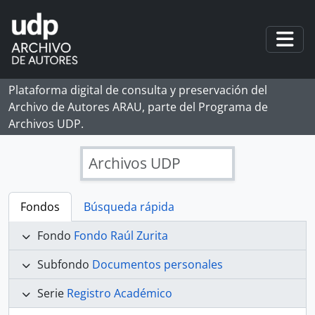
Skip to main content
Togg
Plataforma digital de consulta y preservación del
Archivo de Autores ARAU, parte del Programa de
Archivos UDP.
Archivos UDP
Fondos
Búsqueda rápida
Fondo
Fondo Raúl Zurita
Subfondo
Documentos personales
Serie
Registro Académico