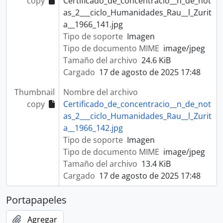
copy
Certificado_de_concentracio__n_de_not
as_2___ciclo_Humanidades_Rau__l_Zurit
a__1966_141.jpg
Tipo de soporte
Imagen
Tipo de documento MIME
image/jpeg
Tamaño del archivo
24.6 KiB
Cargado
17 de agosto de 2025 17:48
Thumbnail
Nombre del archivo
copy
Certificado_de_concentracio__n_de_not
as_2___ciclo_Humanidades_Rau__l_Zurit
a__1966_142.jpg
Tipo de soporte
Imagen
Tipo de documento MIME
image/jpeg
Tamaño del archivo
13.4 KiB
Cargado
17 de agosto de 2025 17:48
Portapapeles
Agregar