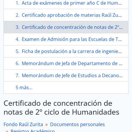
Acta de exámenes de primer año C de Humanidades del Liceo José Victorino Lastarria
Certificado aprobación de materias Raúl Zurita Canessa 1° y 2° período académico 1967-1973
Certificado de concentración de notas de 2º ciclo de Humanidades
Examen de Admisión para las Escuelas de Técnicos, Constructores Civiles e Ingenieros de la Universidad Técnica F. Santa María
Ficha de postulación a la carrera de ingeniería de Raúl Zurita
Memorándum de Jefa de Departamento de Bienestar a Decano de Facultad de Matemáticas
Memorándum de Jefe de Estudios a Decano de la Facultad de Ingeniería Civil
5 más...
Certificado de concentración de
notas de 2º ciclo de Humanidades
Fondo Raúl Zurita
Documentos personales
Registro Académico