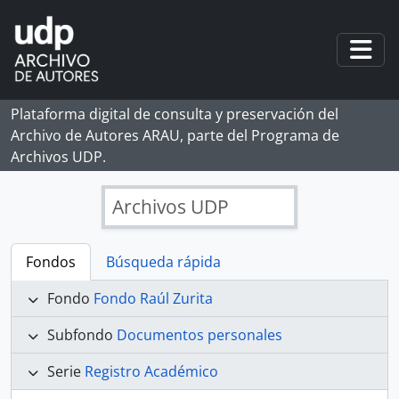
Skip to main content
Togg
Plataforma digital de consulta y preservación del
Archivo de Autores ARAU, parte del Programa de
Archivos UDP.
Archivos UDP
Fondos
Búsqueda rápida
Fondo
Fondo Raúl Zurita
Subfondo
Documentos personales
Serie
Registro Académico