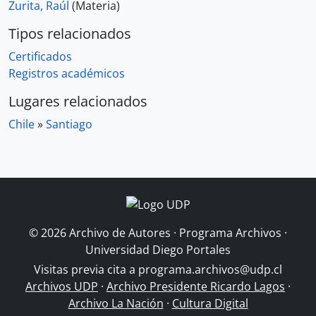
Zurita, Raúl
(Materia)
Tipos relacionados
Certificados
Registros académicos
Lugares relacionados
Chile
»
Santiago
© 2026 Archivo de Autores · Programa Archivos ·
Universidad Diego Portales
Visitas previa cita a
programa.archivos@udp.cl
Archivos UDP
·
Archivo Presidente Ricardo Lagos
·
Archivo La Nación
·
Cultura Digital