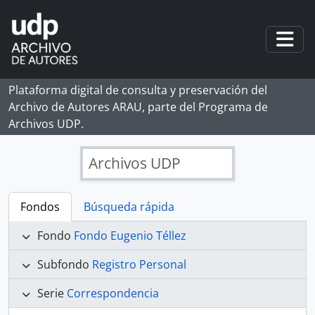
Skip to main content
Togg
Plataforma digital de consulta y preservación del
Archivo de Autores ARAU, parte del Programa de
Archivos UDP.
Archivos UDP
Fondos
Búsqueda rápida
Fondo
Fondo Eugenio Téllez
Subfondo
Registro Personal
Serie
Correspondencia