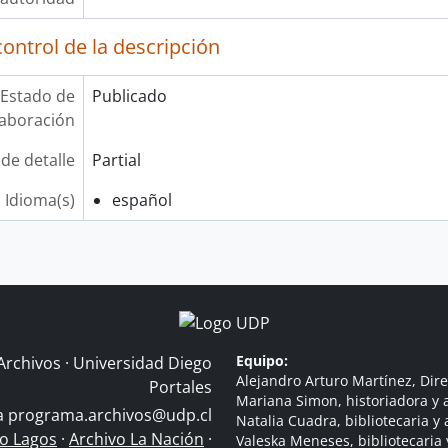
ontrol de la descripción
Estado de
Publicado
laboración
 de detalle
Partial
Idioma(s)
español
Equipo:
Archivos · Universidad Diego
Alejandro Arturo Martínez, Dire
Portales
Mariana Simon, historiadora y a
 a
programa.archivos@udp.cl
Natalia Cuadra, bibliotecaria y 
do Lagos
·
Archivo La Nación
·
Valeska Meneses, bibliotecaria 