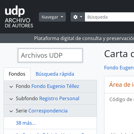
Skip to main content
Búsqueda
Search options
Navegar
Plataforma digital de consulta y preservaci
Carta 
Archivos UDP
Fondo Eugeni
Fondos
Búsqueda rápida
Área de 
Fondo
Fondo Eugenio Téllez
Subfondo
Registro Personal
Código de 
Serie
Correspondencia
38 más...