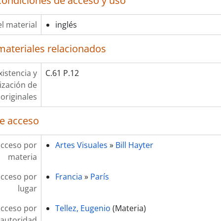
condiciones de acceso y uso
l material
inglés
materiales relacionados
xistencia y
C.61 P.12
lización de
originales
e acceso
acceso por
Artes Visuales
»
Bill Hayter
materia
acceso por
Francia
»
París
lugar
acceso por
Tellez, Eugenio
(Materia)
autoridad