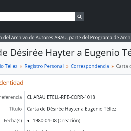
Search in browse page
ón del Archivo de Autores ARAU, parte del Programa de Arc
de Désirée Hayter a Eugenio Té
o Téllez
Registro Personal
Correspondencia
Carta 
identidad
referencia
CL ARAU ETELL-RPE-CORR-1018
Título
Carta de Désirée Hayter a Eugenio Téllez
Fecha(s)
1980-04-08 (Creación)