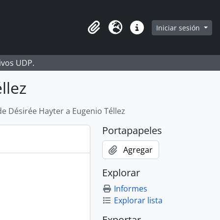
Iniciar sesión
Portapapeles
Idioma
Enlaces rápidos
hivos UDP.
llez
de Désirée Hayter a Eugenio Téllez
Portapapeles
Agregar
Explorar
Informes
Explorar lista
Exportar