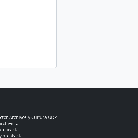
ctor Archivos y Cultura UDP
rchivista
archivista
y archivista