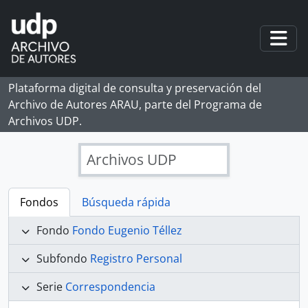
Skip to main content
Togg
Plataforma digital de consulta y preservación del
Archivo de Autores ARAU, parte del Programa de
Archivos UDP.
Archivos UDP
Fondos
Búsqueda rápida
Fondo
Fondo Eugenio Téllez
Subfondo
Registro Personal
Serie
Correspondencia