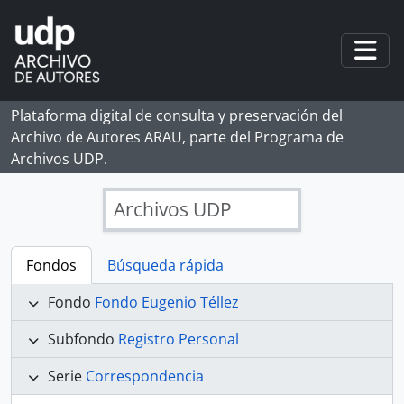
Skip to main content
Togg
Plataforma digital de consulta y preservación del
Archivo de Autores ARAU, parte del Programa de
Archivos UDP.
Archivos UDP
Fondos
Búsqueda rápida
Fondo
Fondo Eugenio Téllez
Subfondo
Registro Personal
Serie
Correspondencia