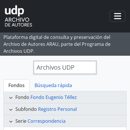
Skip to main content
Togg
Plataforma digital de consulta y preservación del
Archivo de Autores ARAU, parte del Programa de
Archivos UDP.
Archivos UDP
Fondos
Búsqueda rápida
Fondo
Fondo Eugenio Téllez
Subfondo
Registro Personal
Serie
Correspondencia