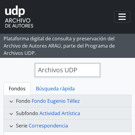
Skip to main content
Togg
Plataforma digital de consulta y preservación del
Archivo de Autores ARAU, parte del Programa de
Archivos UDP.
Archivos UDP
Fondos
Búsqueda rápida
Fondo
Fondo Eugenio Téllez
Subfondo
Actividad Artística
Serie
Correspondencia