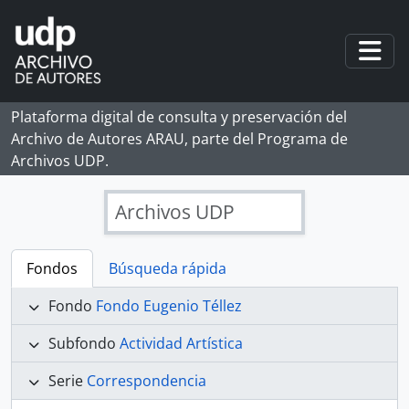
Skip to main content
Togg
Plataforma digital de consulta y preservación del
Archivo de Autores ARAU, parte del Programa de
Archivos UDP.
Archivos UDP
Fondos
Búsqueda rápida
Fondo
Fondo Eugenio Téllez
Subfondo
Actividad Artística
Serie
Correspondencia