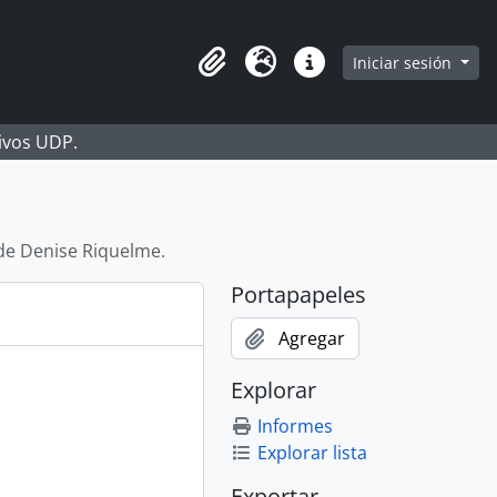
Iniciar sesión
Portapapeles
Idioma
Enlaces rápidos
hivos UDP.
de Denise Riquelme.
Portapapeles
Agregar
Explorar
Informes
Explorar lista
Exportar