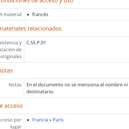
condiciones de acceso y uso
l material
francés
materiales relacionados
xistencia y
C.55 P.01
lización de
originales
notas
Notas
En el documento no se mensiona el nombre ni l
destinatario.
e acceso
acceso por
Francia
»
París
lugar