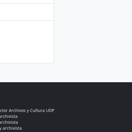
ctor Archivos y Cultura UDP
rchivista
archivista
y archivista