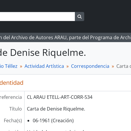
Search in browse page
ón del Archivo de Autores ARAU, parte del Programa de Arc
de Denise Riquelme.
o Téllez
Actividad Artística
Correspondencia
Carta 
identidad
referencia
CL ARAU ETELL-ART-CORR-534
Título
Carta de Denise Riquelme.
Fecha(s)
06-1961 (Creación)