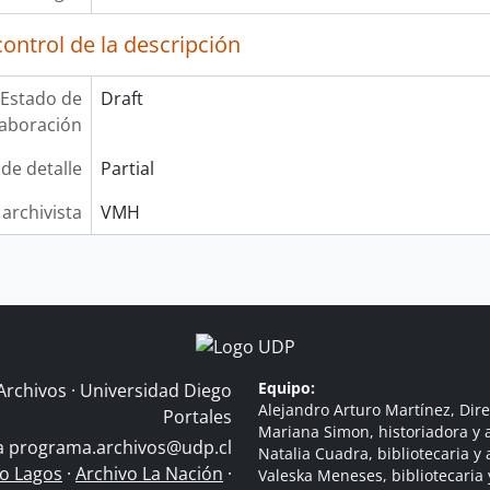
ontrol de la descripción
Estado de
Draft
laboración
 de detalle
Partial
 archivista
VMH
Equipo:
Archivos · Universidad Diego
Alejandro Arturo Martínez, Dire
Portales
Mariana Simon, historiadora y a
 a
programa.archivos@udp.cl
Natalia Cuadra, bibliotecaria y 
do Lagos
·
Archivo La Nación
·
Valeska Meneses, bibliotecaria 