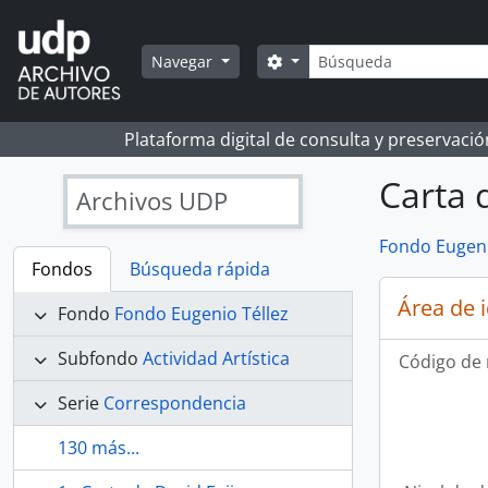
Skip to main content
Búsqueda
Search options
Navegar
Plataforma digital de consulta y preservaci
Carta 
Archivos UDP
Fondo Eugeni
Fondos
Búsqueda rápida
Área de 
Fondo
Fondo Eugenio Téllez
Subfondo
Actividad Artística
Código de 
Serie
Correspondencia
130 más...