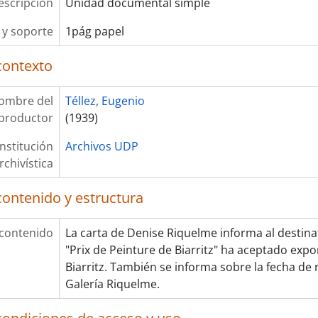
escripción
Unidad documental simple
y soporte
1pág papel
contexto
ombre del
Téllez, Eugenio
productor
(1939)
Institución
Archivos UDP
rchivística
contenido y estructura
 contenido
La carta de Denise Riquelme informa al destinat
"Prix de Peinture de Biarritz" ha aceptado exp
Biarritz. También se informa sobre la fecha de r
Galería Riquelme.