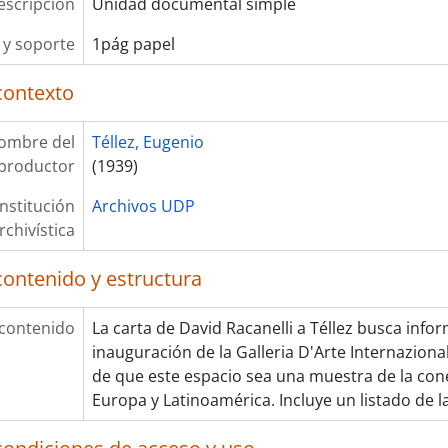
escripción
Unidad documental simple
y soporte
1pág papel
contexto
ombre del
Téllez, Eugenio
productor
(1939)
Institución
Archivos UDP
rchivística
contenido y estructura
 contenido
La carta de David Racanelli a Téllez busca info
inauguración de la Galleria D'Arte Internazional
de que este espacio sea una muestra de la cone
Europa y Latinoamérica. Incluye un listado de l