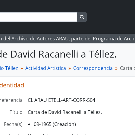
Search in browse page
ón del Archivo de Autores ARAU, parte del Programa de Arc
de David Racanelli a Téllez.
o Téllez
Actividad Artística
Correspondencia
Carta 
identidad
referencia
CL ARAU ETELL-ART-CORR-504
Título
Carta de David Racanelli a Téllez.
Fecha(s)
09-1965 (Creación)