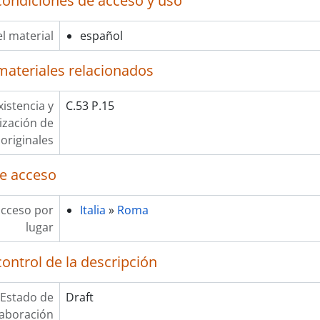
condiciones de acceso y uso
l material
español
materiales relacionados
xistencia y
C.53 P.15
lización de
originales
e acceso
acceso por
Italia
»
Roma
lugar
ontrol de la descripción
Estado de
Draft
laboración