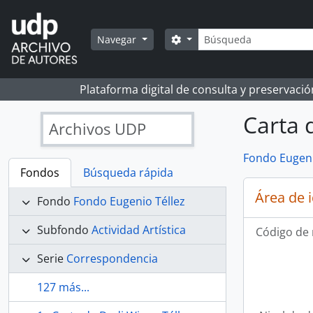
Skip to main content
Búsqueda
Search options
Navegar
Plataforma digital de consulta y preservaci
Carta 
Archivos UDP
Fondo Eugeni
Fondos
Búsqueda rápida
Área de 
Fondo
Fondo Eugenio Téllez
Subfondo
Actividad Artística
Código de 
Serie
Correspondencia
127 más...