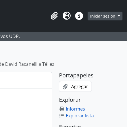
Iniciar sesión
Portapapeles
Idioma
Enlaces rápidos
hivos UDP.
de David Racanelli a Téllez.
Portapapeles
Agregar
Explorar
Informes
Explorar lista
Exportar