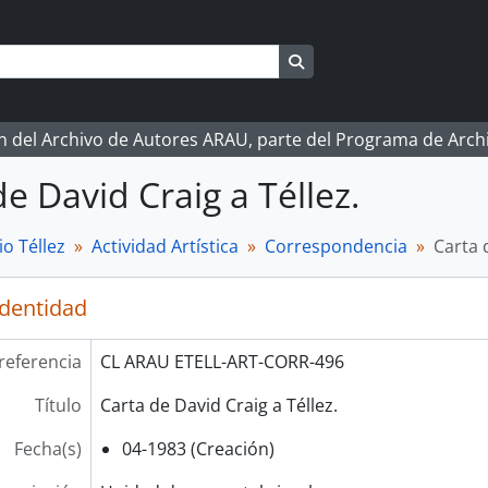
Search in browse page
ón del Archivo de Autores ARAU, parte del Programa de Arc
de David Craig a Téllez.
o Téllez
Actividad Artística
Correspondencia
Carta 
identidad
referencia
CL ARAU ETELL-ART-CORR-496
Título
Carta de David Craig a Téllez.
Fecha(s)
04-1983 (Creación)