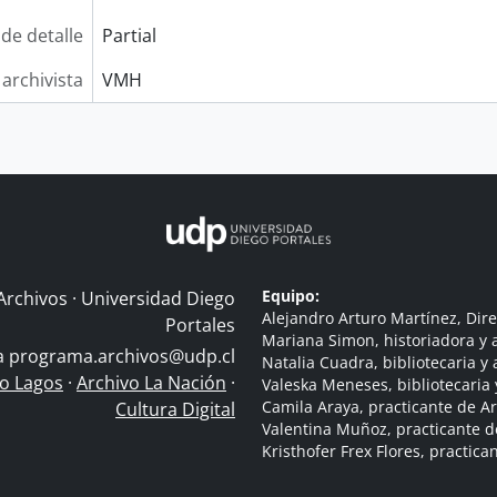
 de detalle
Partial
 archivista
VMH
Equipo:
Archivos · Universidad Diego
Alejandro Arturo Martínez, Dire
Portales
Mariana Simon, historiadora y a
 a
programa.archivos@udp.cl
Natalia Cuadra, bibliotecaria y 
do Lagos
·
Archivo La Nación
·
Valeska Meneses, bibliotecaria 
Camila Araya, practicante de A
Cultura Digital
Valentina Muñoz, practicante d
Kristhofer Frex Flores, practic