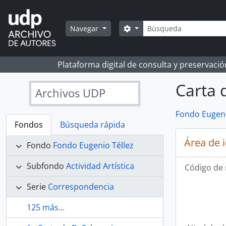
Skip to main content
Búsqueda
Search options
Navegar
Plataforma digital de consulta y preservaci
Carta 
Archivos UDP
Fondo Eugeni
Fondos
Búsqueda rápida
Área de 
Fondo
Fondo Eugenio Téllez
Subfondo
Actividad Artística
Código de 
Serie
Correspondencia
125 más...