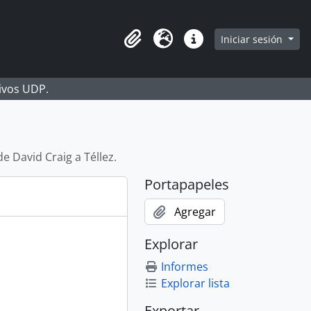
Iniciar sesión
Portapapeles
Idioma
Enlaces rápidos
hivos UDP.
de David Craig a Téllez.
Portapapeles
Agregar
Explorar
Informes
Explorar lista
Exportar