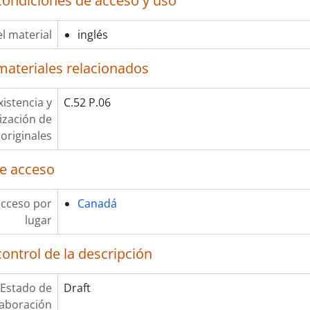
condiciones de acceso y uso
l material
inglés
materiales relacionados
xistencia y
C.52 P.06
lización de
originales
e acceso
acceso por
Canadá
lugar
ontrol de la descripción
Estado de
Draft
laboración