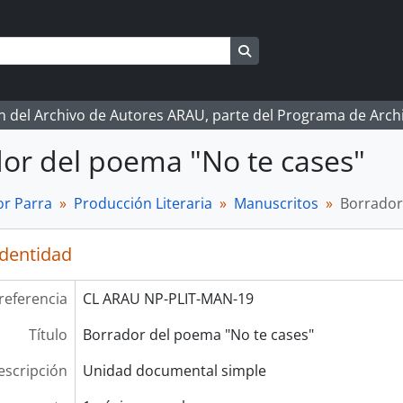
Search in browse page
ón del Archivo de Autores ARAU, parte del Programa de Arc
or del poema "No te cases"
r Parra
Producción Literaria
Manuscritos
Borrador
identidad
referencia
CL ARAU NP-PLIT-MAN-19
Título
Borrador del poema "No te cases"
escripción
Unidad documental simple