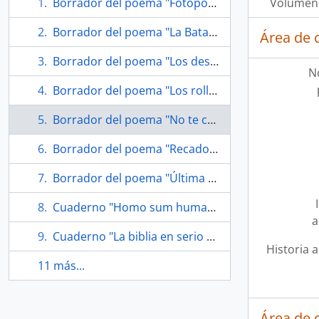
Borrador del poema "Fotopoemas"
Volumen 
Borrador del poema "La Batalla Campal"
Área de 
Borrador del poema "Los deseos de los hombres"
N
Borrador del poema "Los rollos del Marx muerto"
Borrador del poema "No te cases"
Borrador del poema "Recado para Gabriela Mistral"
Borrador del poema "Última hora, urgente"
Cuaderno "Homo sum humani nihil a me alienum puto"
a
Cuaderno "La biblia en serio y en broma"
Historia a
11 más...
Área de 