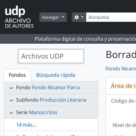
Skip to main content
Búsqueda
Search options
Navegar
Plataforma digital de consulta y preservaci
Borrad
Archivos UDP
Fondo Nicano
Fondos
Búsqueda rápida
Área de 
Fondo
Fondo Nicanor Parra
Subfondo
Producción Literaria
Código de 
Serie
Manuscritos
14 más...
Nivel de d