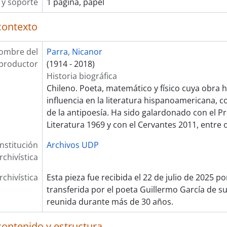
y soporte
1 página, papel
contexto
ombre del
Parra, Nicanor
productor
(1914 - 2018)
Historia biográfica
Chileno. Poeta, matemático y físico cuya obra 
influencia en la literatura hispanoamericana, 
de la antipoesía. Ha sido galardonado con el P
Literatura 1969 y con el Cervantes 2011, entre 
Institución
Archivos UDP
rchivística
rchivística
Esta pieza fue recibida el 22 de julio de 2025 p
transferida por el poeta Guillermo García de su
reunida durante más de 30 años.
contenido y estructura