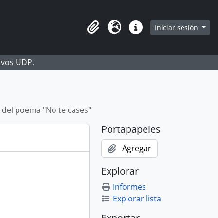
Iniciar sesión
Portapapeles
Idioma
Enlaces rápidos
hivos UDP.
 del poema "No te cases"
Portapapeles
Agregar
Explorar
Informes
Explorar lista
Exportar