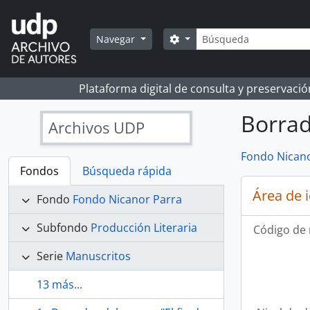
Skip to main content
Búsqueda
Search options
Navegar
Plataforma digital de consulta y preservaci
Borrad
Archivos UDP
Fondo Nicano
Fondos
Búsqueda rápida
Área de 
Fondo
Fondo Nicanor Parra
Subfondo
Producción Literaria
Código de 
Serie
Manuscritos
13 más...