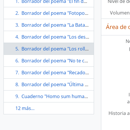
Borrador del poema "El fin del mundo"
Nivel de d
Volumen 
Borrador del poema "Fotopoemas"
Borrador del poema "La Batalla Campal"
Área de 
Borrador del poema "Los deseos de los hombres"
N
Borrador del poema "Los rollos del Marx muerto"
Borrador del poema "No te cases"
Borrador del poema "Recado para Gabriela Mistral"
Borrador del poema "Última hora, urgente"
Cuaderno "Homo sum humani nihil a me alienum puto"
a
12 más...
Historia a