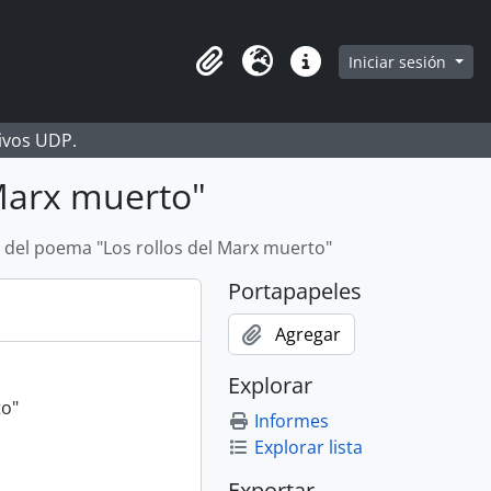
Iniciar sesión
Portapapeles
Idioma
Enlaces rápidos
hivos UDP.
 Marx muerto"
 del poema "Los rollos del Marx muerto"
Portapapeles
Agregar
Explorar
to"
Informes
Explorar lista
Exportar