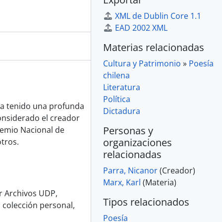
XML de Dublin Core 1.1
EAD 2002 XML
Materias relacionadas
Cultura y Patrimonio
»
Poesía
chilena
Literatura
Política
ha tenido una profunda
Dictadura
considerado el creador
Personas y
remio Nacional de
organizaciones
otros.
relacionadas
Parra, Nicanor
(Creador)
Marx, Karl
(Materia)
or Archivos UDP,
Tipos relacionados
 colección personal,
Poesía