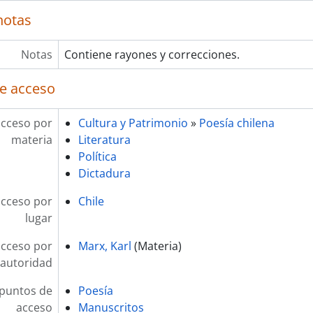
notas
Notas
Contiene rayones y correcciones.
e acceso
acceso por
Cultura y Patrimonio
»
Poesía chilena
materia
Literatura
Política
Dictadura
acceso por
Chile
lugar
acceso por
Marx, Karl
(Materia)
autoridad
 puntos de
Poesía
acceso
Manuscritos