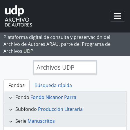
Skip to main content
Togg
Plataforma digital de consulta y preservación del
Archivo de Autores ARAU, parte del Programa de
Archivos UDP.
Archivos UDP
Fondos
Búsqueda rápida
Fondo
Fondo Nicanor Parra
Subfondo
Producción Literaria
Serie
Manuscritos