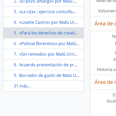
Nivel de d
«El pozo amargo» por Malú Urriola
Volumen 
«La cita» : ejercicio corto/llamada telefónica por Malú Urriola
«Lisette Castro» por Malú Urriola
Área de 
«Para los derechos de creadores de teatro, cine y audiovisuales: ATV»
N
«Policial florentino» por Malú Urriola
«Sin remedio» por Malú Urriola
a
Acuerdo presentación de proyectos entre Malú Urriola y MEGA
Historia a
Borrador de guión de Malú Urriola
Área de 
31 más...
E
loca