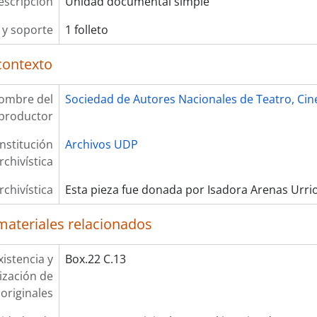
escripción
Unidad documental simple
y soporte
1 folleto
contexto
ombre del
Sociedad de Autores Nacionales de Teatro, Cin
productor
Institución
Archivos UDP
rchivística
rchivística
Esta pieza fue donada por Isadora Arenas Urri
materiales relacionados
xistencia y
Box.22 C.13
lización de
originales