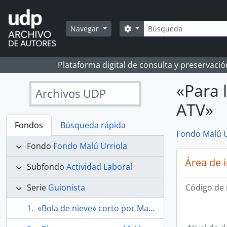
Skip to main content
Búsqueda
Search options
Navegar
Plataforma digital de consulta y preservaci
«Para 
Archivos UDP
ATV»
Fondos
Búsqueda rápida
Fondo Malú U
Fondo
Fondo Malú Urriola
Área de 
Subfondo
Actividad Laboral
Serie
Guionista
Código de 
«Bola de nieve» corto por Malú Urriola