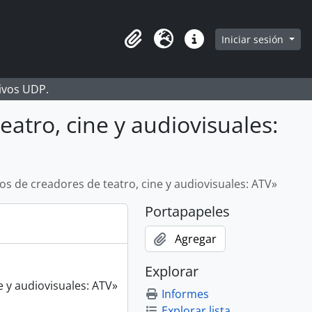
Iniciar sesión
Portapapeles
Idioma
Enlaces rápidos
hivos UDP.
atro, cine y audiovisuales:
os de creadores de teatro, cine y audiovisuales: ATV»
Portapapeles
Agregar
Explorar
e y audiovisuales: ATV»
Informes
Explorar lista