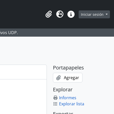
Iniciar sesión
Portapapeles
Idioma
Enlaces rápidos
hivos UDP.
Portapapeles
Agregar
Explorar
Informes
Explorar lista
Exportar