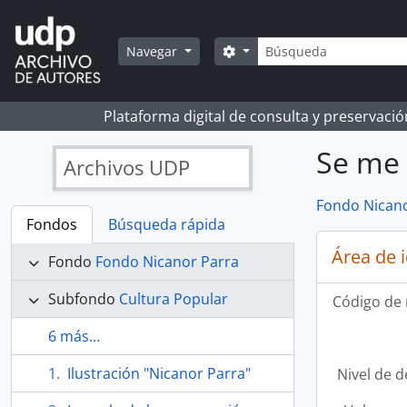
Skip to main content
Búsqueda
Search options
Navegar
Plataforma digital de consulta y preservaci
Se me 
Archivos UDP
Fondo Nicano
Fondos
Búsqueda rápida
Área de 
Fondo
Fondo Nicanor Parra
Subfondo
Cultura Popular
Código de 
6 más...
Ilustración "Nicanor Parra"
Nivel de d