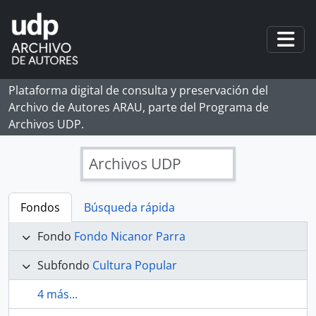
Skip to main content
Togg
Plataforma digital de consulta y preservación del
Archivo de Autores ARAU, parte del Programa de
Archivos UDP.
Archivos UDP
Fondos
Búsqueda rápida
Fondo
Fondo Nicanor Parra
Subfondo
Cultura Popular
4 más...