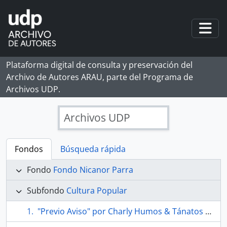
Skip to main content
Togg
Plataforma digital de consulta y preservación del
Archivo de Autores ARAU, parte del Programa de
Archivos UDP.
Archivos UDP
Fondos
Búsqueda rápida
Fondo
Fondo Nicanor Parra
Subfondo
Cultura Popular
"Previo Aviso" por Charly Humos & Tánatos feat. Nicanor Parra