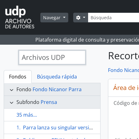
Skip to main content
Búsqueda
Search options
Navegar
Plataforma digital de consulta y preservaci
Recort
Archivos UDP
Fondo Nicano
Fondos
Búsqueda rápida
Área de 
Fondo
Fondo Nicanor Parra
Subfondo
Prensa
Código de 
35 más...
Parra lanza su singular versión de El rey Lear