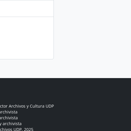
ctor Archivos y Cultura UDP
rchivista
archivista
y archivista
rchivos UDP, 2025