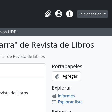
Iniciar sesión
Portapapeles
Idioma
Enlaces rápidos
hivos UDP.
rra" de Revista de Libros
ra" de Revista de Libros
Portapapeles
Agregar
Explorar
vista de Libros
Informes
Explorar lista
Exportar