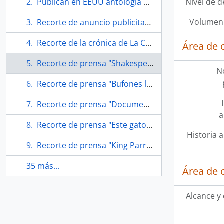
Publican en EEUU antología de Nicanor Parra
Nivel de d
Volumen 
Recorte de anuncio publicitario "Grafología"
Recorte de la crónica de La Cuarta "Llore si le parece. Yo me muero de la risa"
Área de 
Recorte de prensa "Shakespeare & Parra" de Revista de Libros
N
Recorte de prensa "Bufones líricos"
Recorte de prensa "Documental: Prontuario de Roberto Parra"
a
Recorte de prensa "Este gato se está poniendo viejo"
Historia a
Recorte de prensa "King Parra"
35 más...
Área de 
Alcance y