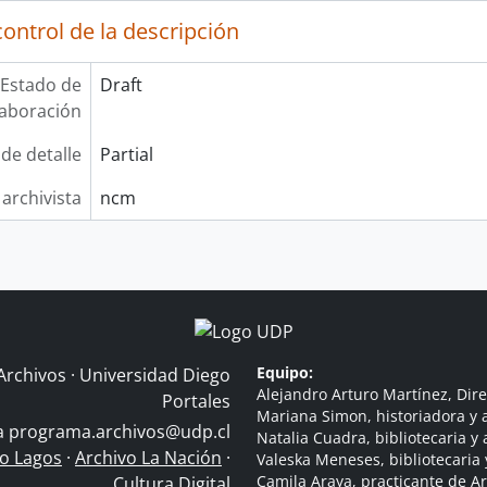
ontrol de la descripción
Estado de
Draft
laboración
 de detalle
Partial
 archivista
ncm
Equipo:
Archivos · Universidad Diego
Alejandro Arturo Martínez, Dire
Portales
Mariana Simon, historiadora y a
 a
programa.archivos@udp.cl
Natalia Cuadra, bibliotecaria y 
do Lagos
·
Archivo La Nación
·
Valeska Meneses, bibliotecaria 
Camila Araya, practicante de A
Cultura Digital