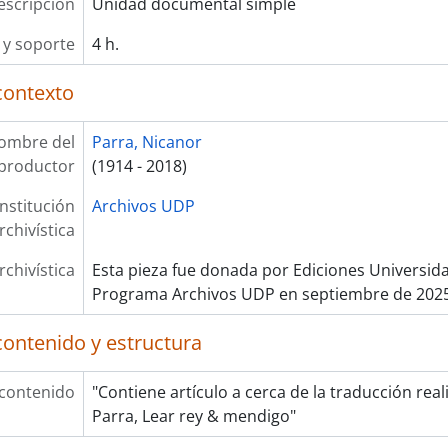
escripción
Unidad documental simple
y soporte
4 h.
contexto
ombre del
Parra, Nicanor
productor
(1914 - 2018)
Institución
Archivos UDP
rchivística
rchivística
Esta pieza fue donada por Ediciones Universida
Programa Archivos UDP en septiembre de 202
contenido y estructura
 contenido
"Contiene artículo a cerca de la traducción rea
Parra, Lear rey & mendigo"