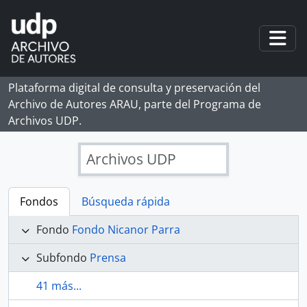
Skip to main content
Togg
Plataforma digital de consulta y preservación del
Archivo de Autores ARAU, parte del Programa de
Archivos UDP.
Archivos UDP
Fondos
Búsqueda rápida
Fondo
Fondo Nicanor Parra
Subfondo
Prensa
41 más...