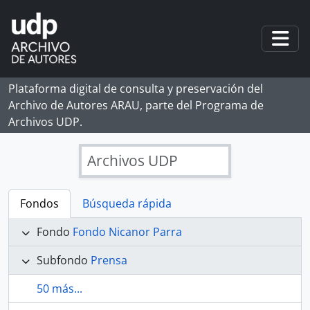
Skip to main content
Togg
Plataforma digital de consulta y preservación del
Archivo de Autores ARAU, parte del Programa de
Archivos UDP.
Archivos UDP
Fondos
Búsqueda rápida
Fondo
Fondo Nicanor Parra
Subfondo
Prensa
50 más...