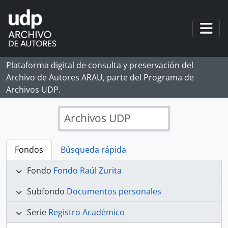
Skip to main content
Togg
Plataforma digital de consulta y preservación del
Archivo de Autores ARAU, parte del Programa de
Archivos UDP.
Archivos UDP
Fondos
Búsqueda rápida
Fondo
Fondo Raúl Zurita
Subfondo
Documentos personales
Serie
Registro Académico