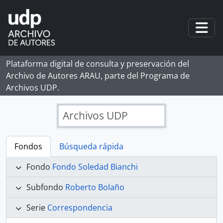
Skip to main content
Togg
Plataforma digital de consulta y preservación del
Archivo de Autores ARAU, parte del Programa de
Archivos UDP.
Archivos UDP
Fondos
Búsqueda rápida
Fondo
Fondo Soledad Bianchi
Subfondo
Roberto Bolaño
Serie
Correspondencia