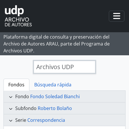
Skip to main content
Togg
Plataforma digital de consulta y preservación del
Archivo de Autores ARAU, parte del Programa de
Archivos UDP.
Archivos UDP
Fondos
Búsqueda rápida
Fondo
Fondo Soledad Bianchi
Subfondo
Roberto Bolaño
Serie
Correspondencia