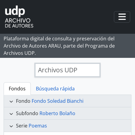
Skip to main content
Togg
Plataforma digital de consulta y preservación del
Archivo de Autores ARAU, parte del Programa de
Archivos UDP.
Archivos UDP
Fondos
Búsqueda rápida
Fondo
Fondo Soledad Bianchi
Subfondo
Roberto Bolaño
Serie
Poemas