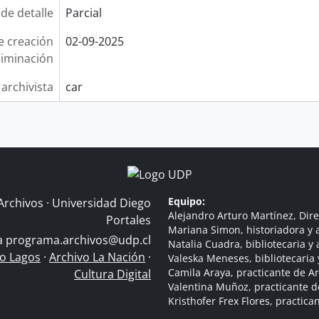
 de detalle
Parcial
e creación
02-09-2025
liminación
 archivista
car
Equipo:
Archivos · Universidad Diego
Alejandro Arturo Martínez, Dire
Portales
Mariana Simon, historiadora y a
 a
programa.archivos@udp.cl
Natalia Cuadra, bibliotecaria y 
do Lagos
·
Archivo La Nación
·
Valeska Meneses, bibliotecaria 
Camila Araya, practicante de A
Cultura Digital
Valentina Muñoz, practicante d
Kristhofer Frex Flores, practic