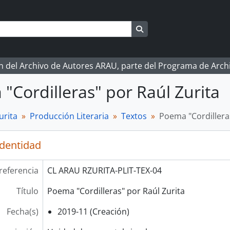
Search in browse page
ón del Archivo de Autores ARAU, parte del Programa de Arc
"Cordilleras" por Raúl Zurita
urita
Producción Literaria
Textos
Poema "Cordilleras
identidad
referencia
CL ARAU RZURITA-PLIT-TEX-04
Título
Poema "Cordilleras" por Raúl Zurita
Fecha(s)
2019-11 (Creación)