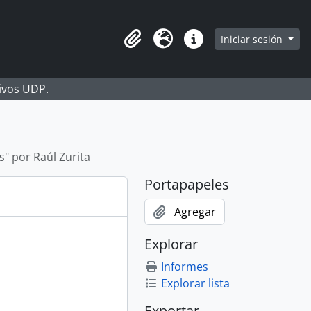
Iniciar sesión
Portapapeles
Idioma
Enlaces rápidos
hivos UDP.
" por Raúl Zurita
Portapapeles
Agregar
Explorar
Informes
Explorar lista
Exportar