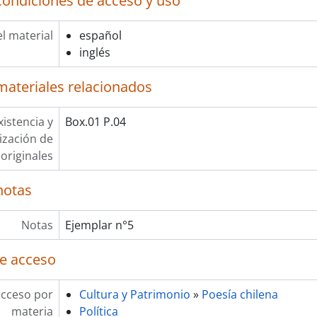
condiciones de acceso y uso
l material
español
inglés
materiales relacionados
xistencia y
Box.01 P.04
lización de
originales
notas
Notas
Ejemplar n°5
e acceso
acceso por
Cultura y Patrimonio
»
Poesía chilena
materia
Política