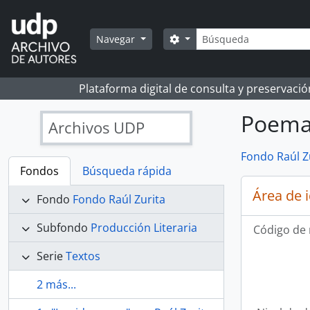
Skip to main content
Búsqueda
Search options
Navegar
Plataforma digital de consulta y preservaci
Poema 
Archivos UDP
Fondo Raúl Z
Fondos
Búsqueda rápida
Área de 
Fondo
Fondo Raúl Zurita
Subfondo
Producción Literaria
Código de 
Serie
Textos
2 más...