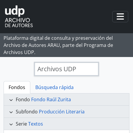
Skip to main content
Togg
Plataforma digital de consulta y preservación del
Archivo de Autores ARAU, parte del Programa de
Archivos UDP.
Archivos UDP
Fondos
Búsqueda rápida
Fondo
Fondo Raúl Zurita
Subfondo
Producción Literaria
Serie
Textos