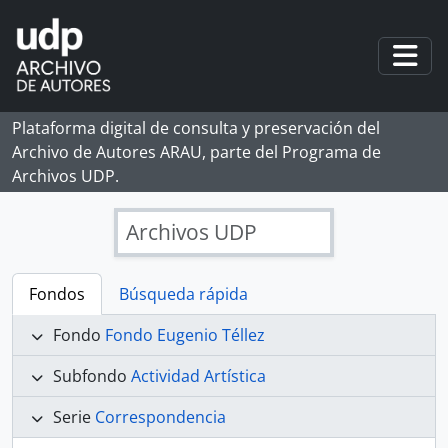
Skip to main content
Togg
Plataforma digital de consulta y preservación del
Archivo de Autores ARAU, parte del Programa de
Archivos UDP.
Archivos UDP
Fondos
Búsqueda rápida
Fondo
Fondo Eugenio Téllez
Subfondo
Actividad Artística
Serie
Correspondencia