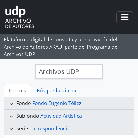
Skip to main content
Togg
Plataforma digital de consulta y preservación del
Archivo de Autores ARAU, parte del Programa de
Archivos UDP.
Archivos UDP
Fondos
Búsqueda rápida
Fondo
Fondo Eugenio Téllez
Subfondo
Actividad Artística
Serie
Correspondencia