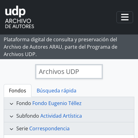
Skip to main content
Togg
Plataforma digital de consulta y preservación del
Archivo de Autores ARAU, parte del Programa de
Archivos UDP.
Archivos UDP
Fondos
Búsqueda rápida
Fondo
Fondo Eugenio Téllez
Subfondo
Actividad Artística
Serie
Correspondencia