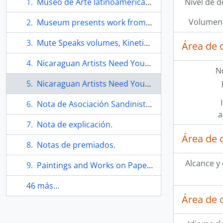
Museo de Arte latinoamericano de Managua solidaridad con Nicaragua. Tríptico
Nivel de d
Volumen 
Museum presents work from Latin America.
Mute Speaks volumes, Kinetic light work by Cuban artist part of Mac exhibit. Articulo.
Área de 
Nicaraguan Artists Need Your Help. Folleto
N
Nicaraguan Artists Need Your Help. Folleto
Nota de Asociación Sandinista de trabajadores de la cultura.
a
Nota de explicación.
Área de 
Notas de premiados.
Alcance y
Paintings and Works on Paper, de Eugenio Téllez. Folleto
46 más...
Área de 