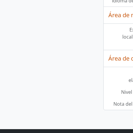
Idioma de
Área de 
E
loca
Área de c
e
Nivel
Nota del