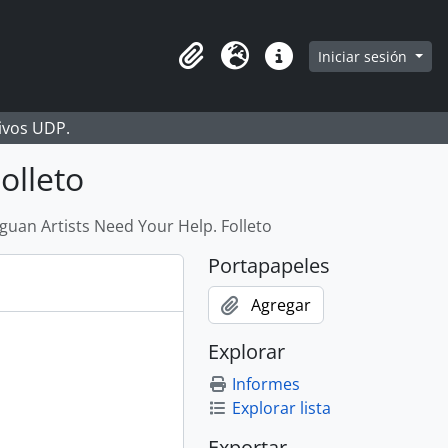
Iniciar sesión
Portapapeles
Idioma
Enlaces rápidos
hivos UDP.
olleto
guan Artists Need Your Help. Folleto
Portapapeles
Agregar
Explorar
Informes
Explorar lista
Exportar