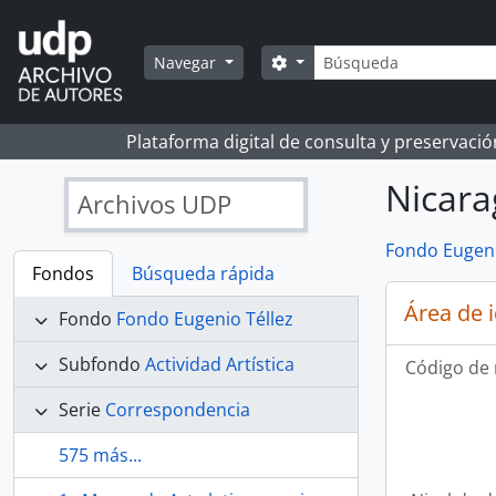
Skip to main content
Búsqueda
Search options
Navegar
Plataforma digital de consulta y preservaci
Nicara
Archivos UDP
Fondo Eugeni
Fondos
Búsqueda rápida
Área de 
Fondo
Fondo Eugenio Téllez
Subfondo
Actividad Artística
Código de 
Serie
Correspondencia
575 más...