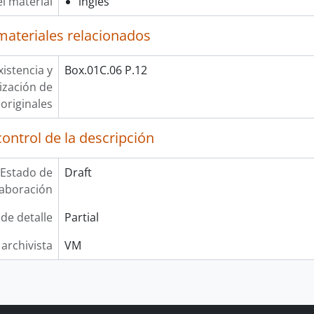
l material
inglés
materiales relacionados
xistencia y
Box.01C.06 P.12
lización de
originales
ontrol de la descripción
Estado de
Draft
laboración
 de detalle
Partial
 archivista
VM