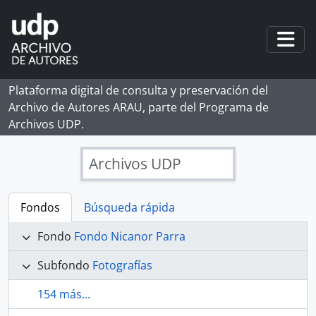
Skip to main content
Togg
Plataforma digital de consulta y preservación del
Archivo de Autores ARAU, parte del Programa de
Archivos UDP.
Archivos UDP
Fondos
Búsqueda rápida
Fondo
Fondo Nicanor Parra
Subfondo
Fotografías
154 más...