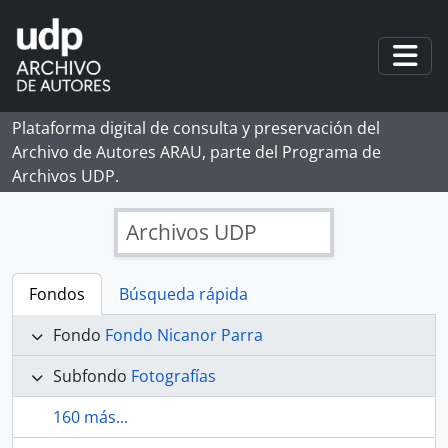
Skip to main content
Togg
Plataforma digital de consulta y preservación del
Archivo de Autores ARAU, parte del Programa de
Archivos UDP.
Archivos UDP
Fondos
Búsqueda rápida
Fondo
Fondo Nicanor Parra
Subfondo
Fotografías
160 más...