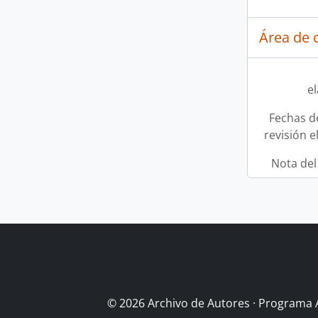
Área de c
e
Fechas d
revisión e
Nota del
© 2026 Archivo de Autores · Programa 