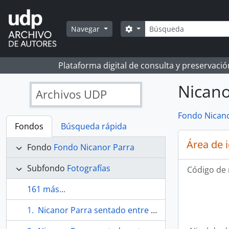
Skip to main content
Búsqueda
Search options
Navegar
Plataforma digital de consulta y preservaci
Nicano
Archivos UDP
Fondo Nicano
Fondos
Búsqueda rápida
Área de 
Fondo
Fondo Nicanor Parra
Subfondo
Fotografías
Código de 
161 más...
Nicanor Parra sentado entre la multitud en un evento