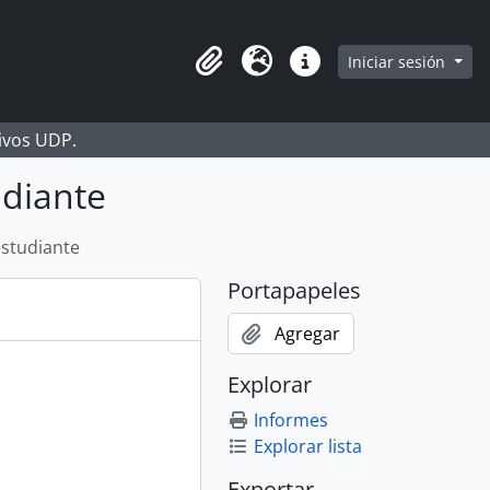
Iniciar sesión
Portapapeles
Idioma
Enlaces rápidos
hivos UDP.
udiante
estudiante
Portapapeles
Agregar
Explorar
Informes
Explorar lista
Exportar