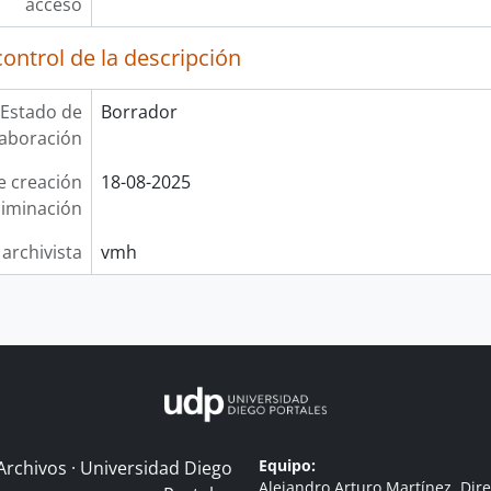
acceso
ontrol de la descripción
Estado de
Borrador
laboración
e creación
18-08-2025
liminación
 archivista
vmh
Equipo:
Archivos · Universidad Diego
Alejandro Arturo Martínez, Dire