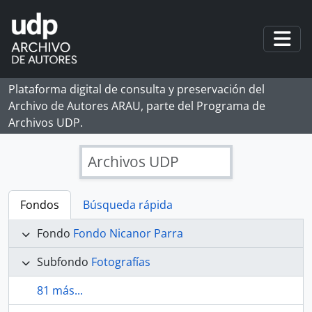
Skip to main content
Togg
Plataforma digital de consulta y preservación del
Archivo de Autores ARAU, parte del Programa de
Archivos UDP.
Archivos UDP
Fondos
Búsqueda rápida
Fondo
Fondo Nicanor Parra
Subfondo
Fotografías
81 más...