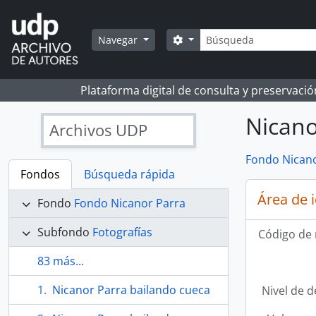
Skip to main content
Búsqueda
Search options
Navegar
Plataforma digital de consulta y preservaci
Nicano
Archivos UDP
Fondo Nicano
Fondos
Búsqueda rápida
Área de 
Fondo
Fondo Nicanor Parra
Subfondo
Fotografías
Código de 
83 más...
Nicanor Parra bailando cueca
Nivel de d