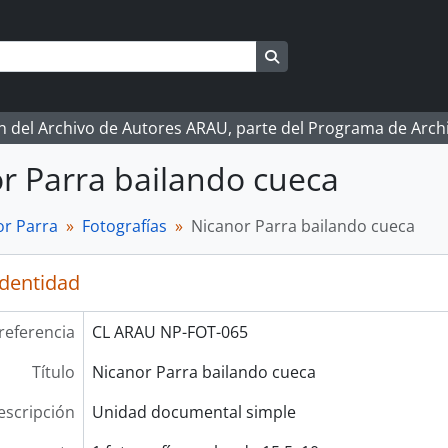
Search in browse page
ón del Archivo de Autores ARAU, parte del Programa de Arc
r Parra bailando cueca
r Parra
Fotografías
Nicanor Parra bailando cueca
identidad
referencia
CL ARAU NP-FOT-065
Título
Nicanor Parra bailando cueca
escripción
Unidad documental simple