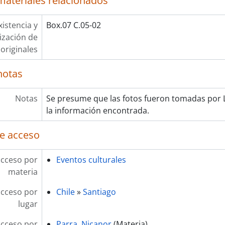
materiales relacionados
xistencia y
Box.07 C.05-02
lización de
originales
notas
Notas
Se presume que las fotos fueron tomadas por 
la información encontrada.
e acceso
acceso por
Eventos culturales
materia
acceso por
Chile
»
Santiago
lugar
acceso por
Parra, Nicanor
(Materia)