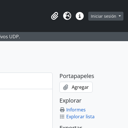
Iniciar sesión
Portapapeles
Idioma
Enlaces rápidos
hivos UDP.
Portapapeles
Agregar
Explorar
Informes
Explorar lista
Exportar