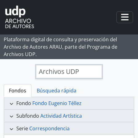
Skip to main content
Togg
Plataforma digital de consulta y preservación del
Archivo de Autores ARAU, parte del Programa de
Archivos UDP.
Archivos UDP
Fondos
Búsqueda rápida
Fondo
Fondo Eugenio Téllez
Subfondo
Actividad Artística
Serie
Correspondencia